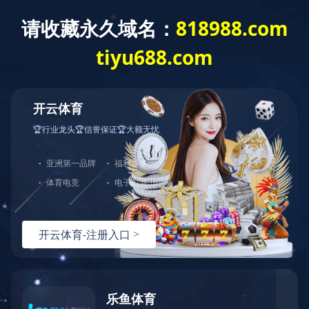
c17官方网站