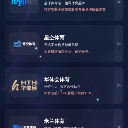
>
c17官方网站
>
摄影风貌
>