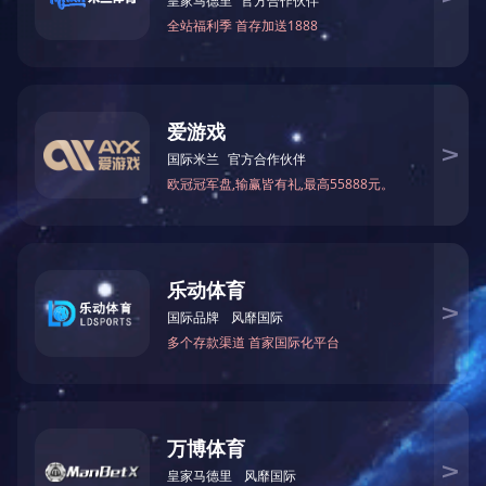
在鹰潭东收费站的安全区域内，志愿者们面带微笑，礼貌地向过
垃圾袋”，并轻声提醒：“请您在车内妥善收集垃圾，到目的地后
不仅方便司乘人员在行程中临时存放垃圾，更传递了一份对环境
随着车辆增多，随手丢弃车内垃圾的行为不仅影响道路美观，
险。鹰潭收费所从细节入手，用可降解材料制作环保垃圾袋，印上
理念伴随每一段旅程。“这个举措真贴心，以后车上垃圾有地方放
机接过垃圾袋后表示。
下一步，鹰潭收费所将持续深化志愿服务，让“文明出行”成为
与，让每一次出行都成为一道美丽的风景线。（钱梦颖）