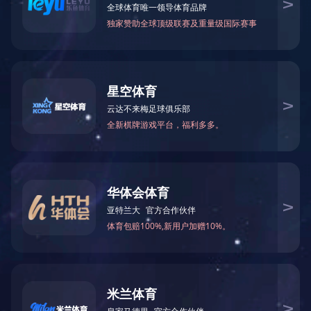
>
c17官方网站
>
党群园地
> 正文
南昌南收费所党支部开展“赓续初心强党性 科
发布时间：2026-01-30 11:40:00 信息来源：c17官方网站
为巩固深化学习教育成果，进一步增强党组织的凝聚力与战斗力
支部组织开展了“赓续初心强党性 科技赋能筑防线”主题党日。