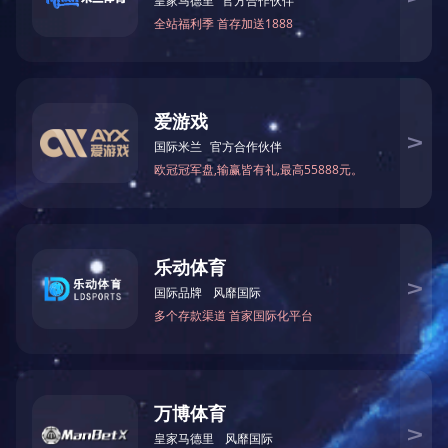
活动伊始，党支部为党员同志举行了庄重而温馨的集体“政治生
赠送“政治生日”贺卡，引导党员时刻铭记入党初心，强化身份意
自岗位上持续发挥先锋模范作用。
随后，全体党员集中观看了电视专题片《科技赋能反腐》。该
能等现代信息技术在强化权力监督、精准发现和惩治腐败方面的
示了科技力量为新时代全面从严治党注入的强大动能。
在交流研讨环节，全体党员结合思想与工作实际，踊跃分享观
主题党日活动不仅接受了一次严肃的党性教育，更对科技手段在
高速公路运营管理效能方面的广阔前景有了更直观的认识。同志
必须永葆政治本色，同时要积极拥抱科技发展，学习运用新思维