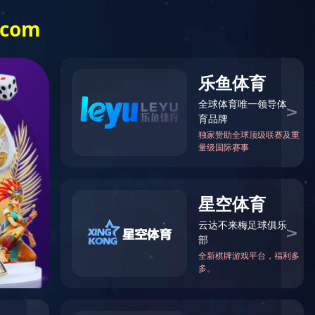
设为c17官方网站
|
加入收藏