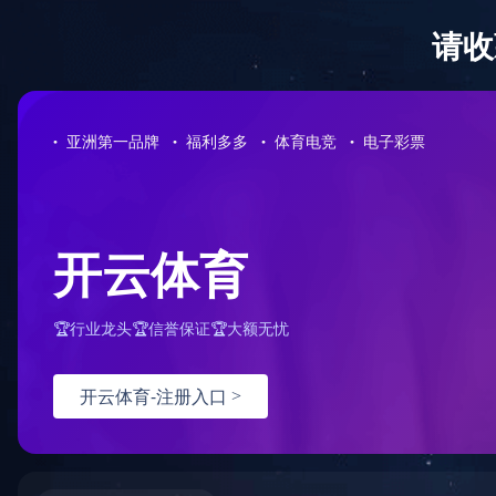
c17官方网站