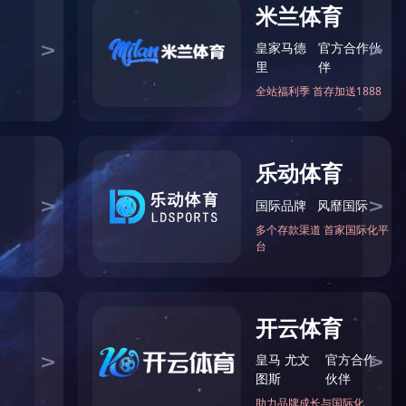
樟树东收费站：“一键...
筑牢安全防线 护航...
筑牢安全防线，助推运...
东乡西收费站：预防流...
广福收费站：小举措推...
进贤收费站：及时清理...
南昌南收费站：筑牢安...
强技能 保畅通——进...
【新华网】c17官方网
站-17(中国) ：党建赋...
中心召开2024年下半年收