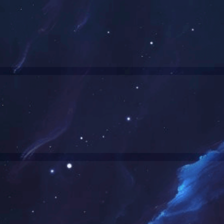
> 正文
·
运——东乡收费站开展节前宿舍安全专项检查
·
·
0:00:15 信息来源：c17官方网站-17(中国) 浏览次数：
·
收费站组织安全管理小组开展了“全覆盖、无死角”的职工
·
整改、提意识”闭环管理筑牢春运后勤保障。
·
·
·