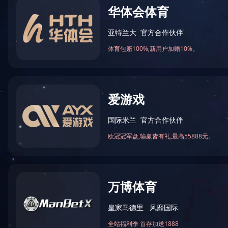
>
c17官方网站
>
政务动态
南昌南管理中心开展
发布时间：2025-04-02 0
4月1日，在“全民国家安全教育日
能力提升培训，中心安全监管部及各