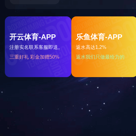
会议强调，基层安全员是安全生产
能，聚焦安全生产责任落实，一是要
细解读；二是要规范安全应急资料归
隐患判定标准。培训采用理论讲解、
业素养和履职能力。
中心将以此次培训为起点，在4月份集
活动，推动“安全第一”理念入脑入心
安全意识和能力的整体提升。（安全