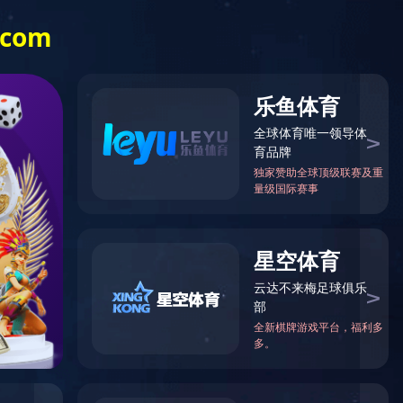
设为c17官方网站
|
加入收藏